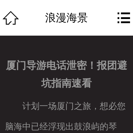
网站首页


浪漫海景
关于我们
作品展示
团队组成
厦门导游电话泄密！报团避
公司动态
坑指南速看
行业资讯
资质荣誉
计划一场厦门之旅，想必您
服务特色
脑海中已经浮现出鼓浪屿的琴
人才招聘